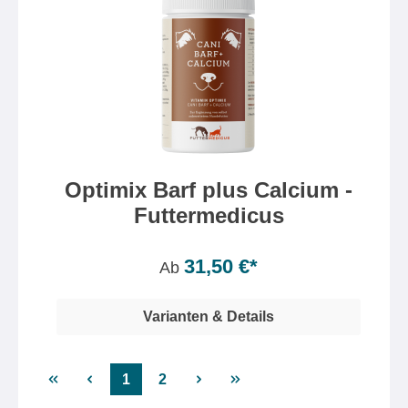
Optimix Barf plus Calcium -
Futtermedicus
Inhalt:
500 Gramm
(0,06 €* / 1 Gramm)
31,50 €*
Ab
Varianten & Details
1
2