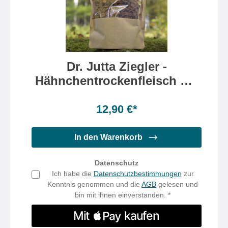
Dr. Jutta Ziegler -
Hähnchentrockenfleisch mit
Joghurt und Traubenkernen
Inhalt:
300 Gramm
(4,30 €* / 100 Gramm)
12,90 €*
In den Warenkorb
Datenschutz
Ich habe die
Datenschutzbestimmungen
zur
Kenntnis genommen und die
AGB
gelesen und
bin mit ihnen einverstanden. *