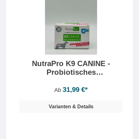
NutraPro K9 CANINE -
Probiotisches
Pulverkonzentrat
Inhalt:
30 Gramm
(106,63 €* / 100 Gramm)
31,99 €*
Ab
Varianten & Details