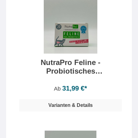
NutraPro Feline -
Probiotisches
Pulverkonzentrat
Inhalt:
30 Gramm
(106,63 €* / 100 Gramm)
31,99 €*
Ab
Varianten & Details